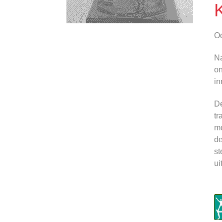
K
Oo
Na
on
in
De
tr
mo
de
st
ui