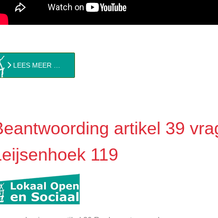
LEES MEER …
Beantwoording artikel 39 vra
Leijsenhoek 119