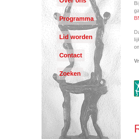
Over ons
Bi
ga
Programma
B
Da
Lid worden
li
om
Contact
V
Zoeken