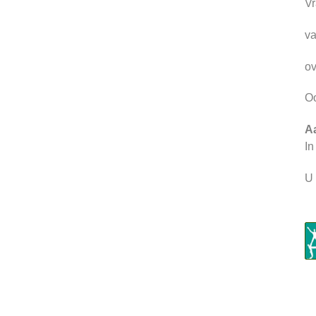
Vr
va
ov
Oo
A
In
U 