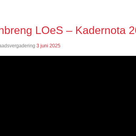
Inbreng LOeS – Kadernota 
aadsvergadering
3 juni 2025