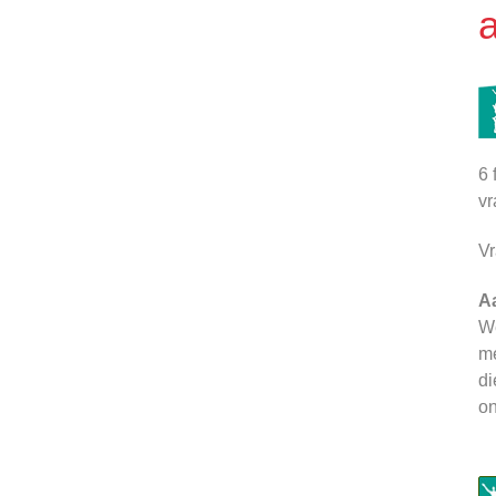
6 
vr
Vr
A
We
me
di
on