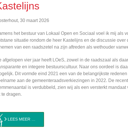
astelijns
sterhout, 30 maart 2026
mens het bestuur van Lokaal Open en Sociaal voel ik mij als v
tstane situatie rondom de heer Kastelijns en de discussie ove
nemen van een raadszetel na zijn aftreden als wethouder vanwe
 afgelopen vier jaar heeft LOeS, zowel in de raadszaal als daa
ansparante en integere bestuurscultuur. Naar ons oordeel is daa
gelijk. Dit vormde eind 2021 een van de belangrijkste redenen 
elname aan de gemeenteraadsverkiezingen in 2022. De recente
emmenaantal is verdubbeld, zien wij als een versterkt mandaat
t te dragen.
LEES MEER …