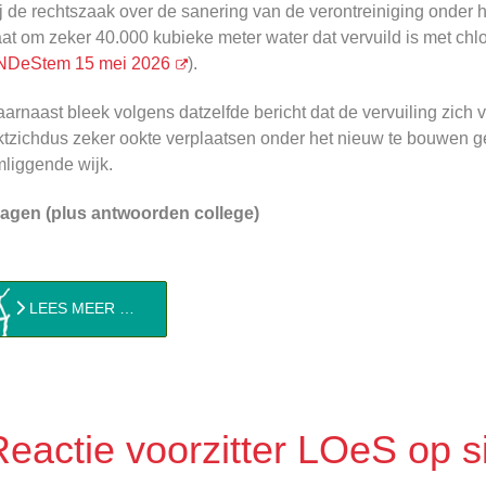
j de rechtszaak over de sanering van de verontreiniging onder 
at om zeker 40.000 kubieke meter water dat vervuild is met c
NDeStem 15 mei 2026
).
arnaast bleek volgens datzelfde bericht dat de vervuiling zich v
jktzichdus zeker ookte verplaatsen onder het nieuw te bouwen 
liggende wijk.
ragen (plus antwoorden college)
LEES MEER …
Reactie voorzitter LOeS op si