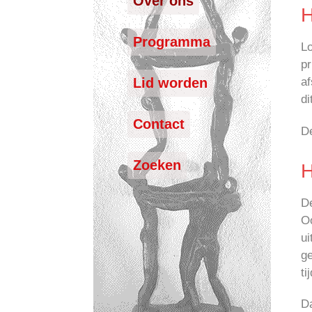
Over ons
H
Programma
Lo
pr
af
Lid worden
di
Contact
D
Zoeken
H
De
Oo
u
ge
ti
D