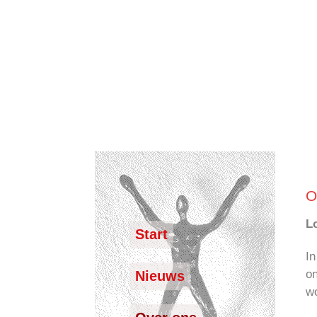
O
L
Start
In
on
Nieuws
wo