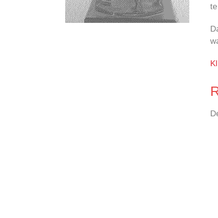
t
Da
w
K
R
D