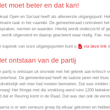
et moet beter en dat kan!
kaal Open en Sociaal heeft als allereerste uitgangspunt: H
imaire taak in het vaandel. De gemeenteraad controleert het
spraken, normen en waarden. Hierbij wordt onderzocht of g
t wordt uitgevoerd en daarop geacteerd waar nodig. Fair, maa
e kapstok van onze uitgangspunten kunt u
via deze link
d
et ontstaan van de partij
 partij is ontstaan uit onvrede met het gebrek aan kritisc
sterhout. De gemeenteraad heeft de laatste jaren niet thuis
itdrukkelijk wel mee had moeten bemoeien. Dat was midden 
noeg! Het filmpje met die strekking werd ruim 1200 bekeken
jd dat er Reuring komt in de Raad. Dat was dan ook de eerst
aarna is er een serieuze groep bij elkaar gekomen en hebb