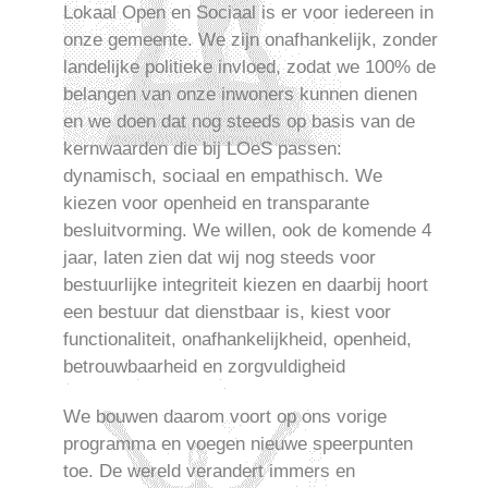
Lokaal Open en Sociaal is er voor iedereen in
onze gemeente. We zijn onafhankelijk, zonder
landelijke politieke invloed, zodat we 100% de
belangen van onze inwoners kunnen dienen
en we doen dat nog steeds op basis van de
kernwaarden die bij LOeS passen:
dynamisch, sociaal en empathisch. We
kiezen voor openheid en transparante
besluitvorming. We willen, ook de komende 4
jaar, laten zien dat wij nog steeds voor
bestuurlijke integriteit kiezen en daarbij hoort
een bestuur dat dienstbaar is, kiest voor
functionaliteit, onafhankelijkheid, openheid,
betrouwbaarheid en zorgvuldigheid
We bouwen daarom voort op ons vorige
programma en voegen nieuwe speerpunten
toe. De wereld verandert immers en