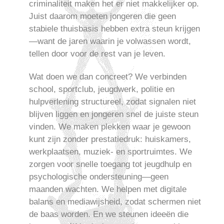
criminaliteit maken het er niet makkelijker op.
Juist daarom moeten jongeren die geen
stabiele thuisbasis hebben extra steun krijgen
—want de jaren waarin je volwassen wordt,
tellen door voor de rest van je leven.
Wat doen we dan concreet? We verbinden
school, sportclub, jeugdwerk, politie en
hulpverlening structureel, zodat signalen niet
blijven liggen en jongeren snel de juiste steun
vinden. We maken plekken waar je gewoon
kunt zijn zonder prestatiedruk: huiskamers,
werkplaatsen, muziek- en sportruimtes. We
zorgen voor snelle toegang tot jeugdhulp en
psychologische ondersteuning—geen
maanden wachten. We helpen met digitale
balans en mediawijsheid, zodat schermen niet
de baas worden. En we steunen ideeën die