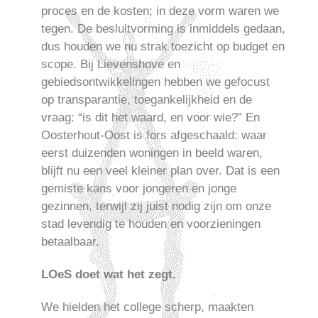
proces en de kosten; in deze vorm waren we
tegen. De besluitvorming is inmiddels gedaan,
dus houden we nu strak toezicht op budget en
scope. Bij Lievenshove en
gebiedsontwikkelingen hebben we gefocust
op transparantie, toegankelijkheid en de
vraag: “is dit het waard, en voor wie?” En
Oosterhout-Oost is fors afgeschaald: waar
eerst duizenden woningen in beeld waren,
blijft nu een veel kleiner plan over. Dat is een
gemiste kans voor jongeren en jonge
gezinnen, terwijl zij juist nodig zijn om onze
stad levendig te houden en voorzieningen
betaalbaar.
LOeS doet wat het zegt.
We hielden het college scherp, maakten