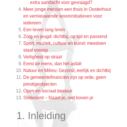
extra aandacht voor gevraagd?
Meer jonge mensen een thuis in Oosterhout
en vernieuwende wooninitiatieven voor
iedereen
Een leven lang leren
Zorg en jeugd: dichtbij, op tijd en passend
Sport, muziek, cultuur en kunst: meedoen
staat voorop
Veiligheid op straat
Eerst de mens, dan het asfalt
Natuur en Milieu: Gezond, eerlijk en dichtbij
De gemeentefinanciën zijn op orde, geen
prestigeobjecten
Open en sociaal bestuur
Slotwoord – Naast je, niet boven je
1. Inleiding