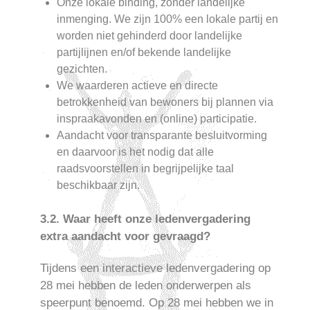
Onze lokale binding, zonder landelijke
inmenging. We zijn 100% een lokale partij en
worden niet gehinderd door landelijke
partijlijnen en/of bekende landelijke
gezichten.
We waarderen actieve en directe
betrokkenheid van bewoners bij plannen via
inspraakavonden en (online) participatie.
Aandacht voor transparante besluitvorming
en daarvoor is het nodig dat alle
raadsvoorstellen in begrijpelijke taal
beschikbaar zijn.
3.2. Waar heeft onze ledenvergadering
extra aandacht voor gevraagd?
Tijdens een interactieve ledenvergadering op
28 mei hebben de leden onderwerpen als
speerpunt benoemd. Op 28 mei hebben we in