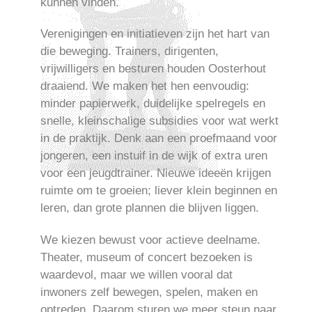
kunnen vinden.
Verenigingen en initiatieven zijn het hart van
die beweging. Trainers, dirigenten,
vrijwilligers en besturen houden Oosterhout
draaiend. We maken het hen eenvoudig:
minder papierwerk, duidelijke spelregels en
snelle, kleinschalige subsidies voor wat werkt
in de praktijk. Denk aan een proefmaand voor
jongeren, een instuif in de wijk of extra uren
voor een jeugdtrainer. Nieuwe ideeën krijgen
ruimte om te groeien; liever klein beginnen en
leren, dan grote plannen die blijven liggen.
We kiezen bewust voor actieve deelname.
Theater, museum of concert bezoeken is
waardevol, maar we willen vooral dat
inwoners zelf bewegen, spelen, maken en
optreden. Daarom sturen we meer steun naar