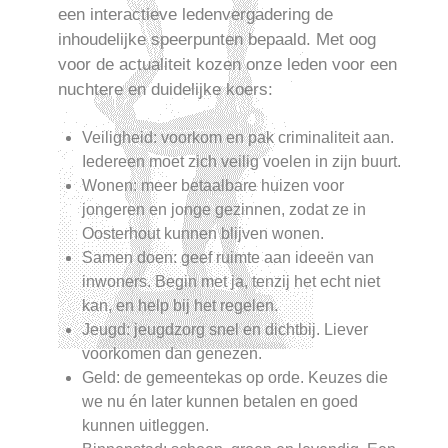
een interactieve ledenvergadering de
inhoudelijke speerpunten bepaald. Met oog
voor de actualiteit kozen onze leden voor een
nuchtere en duidelijke koers:
Veiligheid: voorkom en pak criminaliteit aan.
Iedereen moet zich veilig voelen in zijn buurt.
Wonen: meer betaalbare huizen voor
jongeren en jonge gezinnen, zodat ze in
Oosterhout kunnen blijven wonen.
Samen doen: geef ruimte aan ideeën van
inwoners. Begin met ja, tenzij het echt niet
kan, en help bij het regelen.
Jeugd: jeugdzorg snel en dichtbij. Liever
voorkomen dan genezen.
Geld: de gemeentekas op orde. Keuzes die
we nu én later kunnen betalen en goed
kunnen uitleggen.