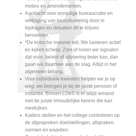
moties en amendementen.
Aandacht voor onnodige bureaucratie en
vertraging van besluitvorming door in
bijdragen en debatten dit te blijven
benoemen.
*De kritische inwoner telt. We luisteren actief
en kijken scherp. Zien of horen we signalen
dat visie, beleid of uitvoering beter kan, dan
gaan we daarmee aan de slag. Altijd in het
algemeen belang.
Voor individuele kwesties helpen we je op
weg: we brengen je bij de juiste persoon of
instantie. Binnen LOeS is er altijd iemand
met de juiste inhoudelijke kennis die kan
meekijken.
Kaders stellen en het college controleren op
de afgesproken doelstellingen, afspraken,
normen en waarden.