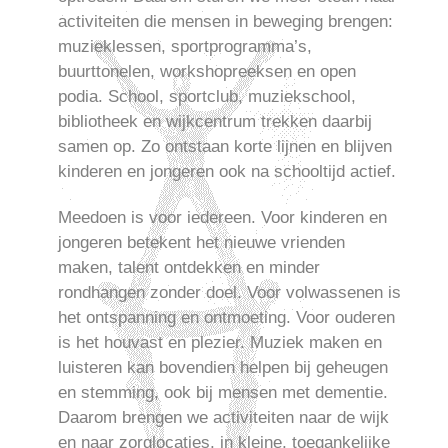
activiteiten die mensen in beweging brengen:
muzieklessen, sportprogramma’s,
buurttonelen, workshopreeksen en open
podia. School, sportclub, muziekschool,
bibliotheek en wijkcentrum trekken daarbij
samen op. Zo ontstaan korte lijnen en blijven
kinderen en jongeren ook na schooltijd actief.
Meedoen is voor iedereen. Voor kinderen en
jongeren betekent het nieuwe vrienden
maken, talent ontdekken en minder
rondhangen zonder doel. Voor volwassenen is
het ontspanning en ontmoeting. Voor ouderen
is het houvast en plezier. Muziek maken en
luisteren kan bovendien helpen bij geheugen
en stemming, ook bij mensen met dementie.
Daarom brengen we activiteiten naar de wijk
en naar zorglocaties, in kleine, toegankelijke