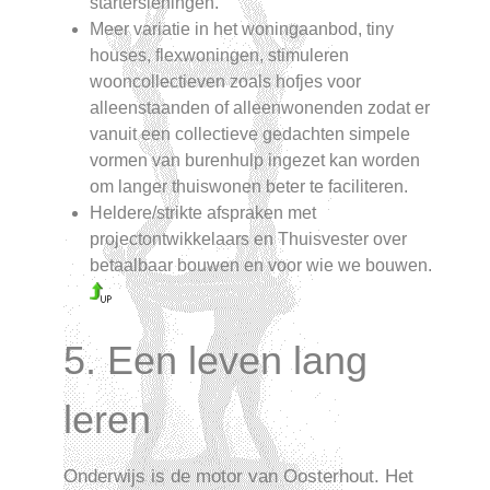
startersleningen.
Meer variatie in het woningaanbod, tiny
houses, flexwoningen, stimuleren
wooncollectieven zoals hofjes voor
alleenstaanden of alleenwonenden zodat er
vanuit een collectieve gedachten simpele
vormen van burenhulp ingezet kan worden
om langer thuiswonen beter te faciliteren.
Heldere/strikte afspraken met
projectontwikkelaars en Thuisvester over
betaalbaar bouwen en voor wie we bouwen.
5. Een leven lang
leren
Onderwijs is de motor van Oosterhout. Het