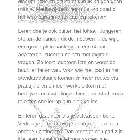
discriminatie en online misbruik krijgen geen
ruimte. Mediawijsheid hoort net zo goed bij
het lesprogramma als taal en rekenen.
Leren doe je ook buiten het lokaal. Jongeren
steken de handen uit de mouwen in de wijk:
een groen plein aanleggen, een straat
adopteren, ouderen helpen met digitale
vragen. Zo leert iedereen iets en wordt de
buurt er beter van. Voor wie niet past in het
standaardplaatje komen er meer routes via
praktijkleren en leer-werkplekken met
bedrijven en instellingen hier in de stad, zodat
talenten sneller op hun plek vallen.
En leren gaat door als je volwassen bent.
Verlies je je baan, wil je doorgroeien of een
andere richting op? Dan moet er een pad zijn.
Met een lokaal studiefonds samen met