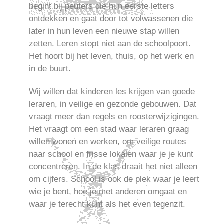
begint bij peuters die hun eerste letters
ontdekken en gaat door tot volwassenen die
later in hun leven een nieuwe stap willen
zetten. Leren stopt niet aan de schoolpoort.
Het hoort bij het leven, thuis, op het werk en
in de buurt.
Wij willen dat kinderen les krijgen van goede
leraren, in veilige en gezonde gebouwen. Dat
vraagt meer dan regels en roosterwijzigingen.
Het vraagt om een stad waar leraren graag
willen wonen en werken, om veilige routes
naar school en frisse lokalen waar je je kunt
concentreren. In de klas draait het niet alleen
om cijfers. School is ook de plek waar je leert
wie je bent, hoe je met anderen omgaat en
waar je terecht kunt als het even tegenzit.