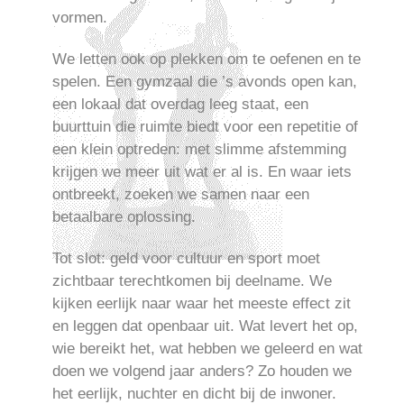
vormen.
We letten ook op plekken om te oefenen en te
spelen. Een gymzaal die ’s avonds open kan,
een lokaal dat overdag leeg staat, een
buurttuin die ruimte biedt voor een repetitie of
een klein optreden: met slimme afstemming
krijgen we meer uit wat er al is. En waar iets
ontbreekt, zoeken we samen naar een
betaalbare oplossing.
Tot slot: geld voor cultuur en sport moet
zichtbaar terechtkomen bij deelname. We
kijken eerlijk naar waar het meeste effect zit
en leggen dat openbaar uit. Wat levert het op,
wie bereikt het, wat hebben we geleerd en wat
doen we volgend jaar anders? Zo houden we
het eerlijk, nuchter en dicht bij de inwoner.