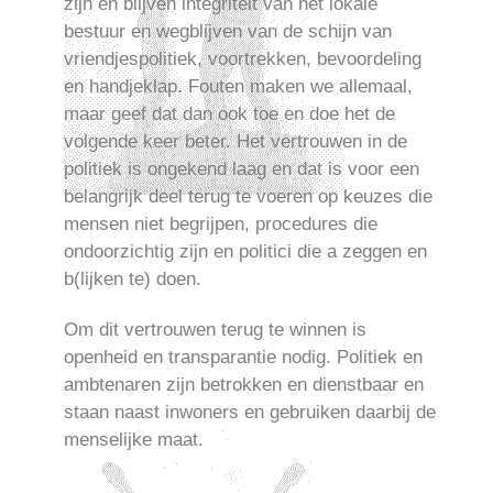
zijn en blijven integriteit van het lokale
bestuur en wegblijven van de schijn van
vriendjespolitiek, voortrekken, bevoordeling
en handjeklap. Fouten maken we allemaal,
maar geef dat dan ook toe en doe het de
volgende keer beter. Het vertrouwen in de
politiek is ongekend laag en dat is voor een
belangrijk deel terug te voeren op keuzes die
mensen niet begrijpen, procedures die
ondoorzichtig zijn en politici die a zeggen en
b(lijken te) doen.
Om dit vertrouwen terug te winnen is
openheid en transparantie nodig. Politiek en
ambtenaren zijn betrokken en dienstbaar en
staan naast inwoners en gebruiken daarbij de
menselijke maat.