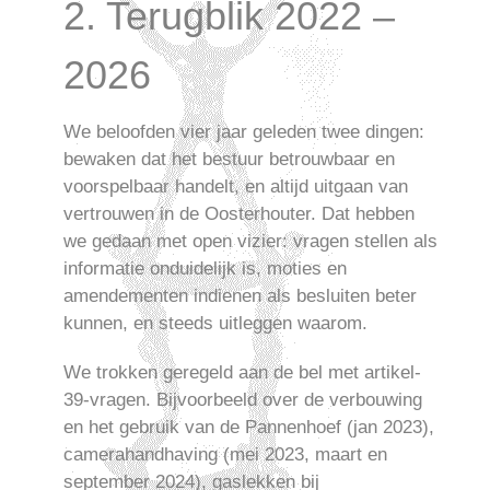
2. Terugblik 2022 –
2026
We beloofden vier jaar geleden twee dingen:
bewaken dat het bestuur betrouwbaar en
voorspelbaar handelt, en altijd uitgaan van
vertrouwen in de Oosterhouter. Dat hebben
we gedaan met open vizier: vragen stellen als
informatie onduidelijk is, moties en
amendementen indienen als besluiten beter
kunnen, en steeds uitleggen waarom.
We trokken geregeld aan de bel met artikel-
39-vragen. Bijvoorbeeld over de verbouwing
en het gebruik van de Pannenhoef (jan 2023),
camerahandhaving (mei 2023, maart en
september 2024), gaslekken bij