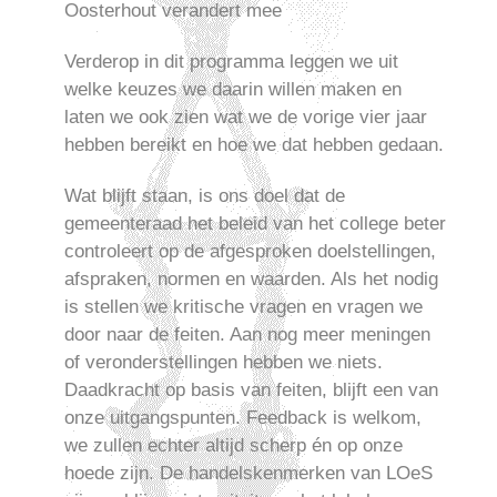
Oosterhout verandert mee
Verderop in dit programma leggen we uit
welke keuzes we daarin willen maken en
laten we ook zien wat we de vorige vier jaar
hebben bereikt en hoe we dat hebben gedaan.
Wat blijft staan, is ons doel dat de
gemeenteraad het beleid van het college beter
controleert op de afgesproken doelstellingen,
afspraken, normen en waarden. Als het nodig
is stellen we kritische vragen en vragen we
door naar de feiten. Aan nog meer meningen
of veronderstellingen hebben we niets.
Daadkracht op basis van feiten, blijft een van
onze uitgangspunten. Feedback is welkom,
we zullen echter altijd scherp én op onze
hoede zijn. De handelskenmerken van LOeS