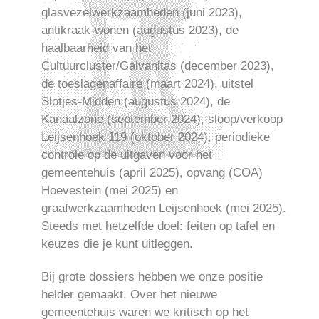
glasvezelwerkzaamheden (juni 2023),
antikraak-wonen (augustus 2023), de
haalbaarheid van het
Cultuurcluster/Galvanitas (december 2023),
de toeslagenaffaire (maart 2024), uitstel
Slotjes-Midden (augustus 2024), de
Kanaalzone (september 2024), sloop/verkoop
Leijsenhoek 119 (oktober 2024), periodieke
controle op de uitgaven voor het
gemeentehuis (april 2025), opvang (COA)
Hoevestein (mei 2025) en
graafwerkzaamheden Leijsenhoek (mei 2025).
Steeds met hetzelfde doel: feiten op tafel en
keuzes die je kunt uitleggen.
Bij grote dossiers hebben we onze positie
helder gemaakt. Over het nieuwe
gemeentehuis waren we kritisch op het