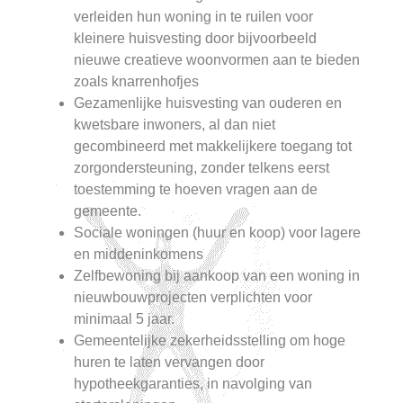
verleiden hun woning in te ruilen voor
kleinere huisvesting door bijvoorbeeld
nieuwe creatieve woonvormen aan te bieden
zoals knarrenhofjes
Gezamenlijke huisvesting van ouderen en
kwetsbare inwoners, al dan niet
gecombineerd met makkelijkere toegang tot
zorgondersteuning, zonder telkens eerst
toestemming te hoeven vragen aan de
gemeente.
Sociale woningen (huur en koop) voor lagere
en middeninkomens
Zelfbewoning bij aankoop van een woning in
nieuwbouwprojecten verplichten voor
minimaal 5 jaar.
Gemeentelijke zekerheidsstelling om hoge
huren te laten vervangen door
hypotheekgaranties, in navolging van