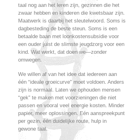
taal nog aan het leren zijn, gezinnen die het
zwaar hebben en kinderen die kwetsbaar zijn.
Maatwerk is daarbij het sleutelwoord. Soms is
dagbesteding de beste steun. Soms is een
betaalde baan met loonkostensubsidie voor
een ouder juist de slimste jeugdzorg voor een
kind. Wat werkt, dat doen we—zonder
omwegen.
We willen af van het idee dat iedereen aan
één “ideale groeicurve” moet voldoen. Anders
zijn is normaal. Laten we ophouden mensen
“gek” te maken met voorzieningen die niet
passen en vooral veel energie kosten. Minder
papier, meer oplossingen. Eén aanspreekpunt
per gezin, één duidelijke route, hulp in
gewone taal.