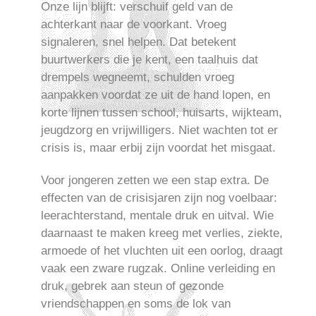
Onze lijn blijft: verschuif geld van de
achterkant naar de voorkant. Vroeg
signaleren, snel helpen. Dat betekent
buurtwerkers die je kent, een taalhuis dat
drempels wegneemt, schulden vroeg
aanpakken voordat ze uit de hand lopen, en
korte lijnen tussen school, huisarts, wijkteam,
jeugdzorg en vrijwilligers. Niet wachten tot er
crisis is, maar erbij zijn voordat het misgaat.
Voor jongeren zetten we een stap extra. De
effecten van de crisisjaren zijn nog voelbaar:
leerachterstand, mentale druk en uitval. Wie
daarnaast te maken kreeg met verlies, ziekte,
armoede of het vluchten uit een oorlog, draagt
vaak een zware rugzak. Online verleiding en
druk, gebrek aan steun of gezonde
vriendschappen en soms de lok van