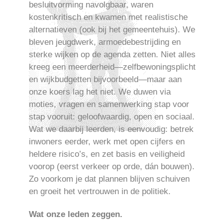
besluitvorming navolgbaar, waren
kostenkritisch en kwamen met realistische
alternatieven (ook bij het gemeentehuis). We
bleven jeugdwerk, armoedebestrijding en
sterke wijken op de agenda zetten. Niet alles
kreeg een meerderheid—zelfbewoningsplicht
en wijkbudgetten bijvoorbeeld—maar aan
onze koers lag het niet. We duwen via
moties, vragen en samenwerking stap voor
stap vooruit: geloofwaardig, open en sociaal.
Wat we daarbij leerden, is eenvoudig: betrek
inwoners eerder, werk met open cijfers en
heldere risico’s, en zet basis en veiligheid
voorop (eerst verkeer op orde, dán bouwen).
Zo voorkom je dat plannen blijven schuiven
en groeit het vertrouwen in de politiek.
Wat onze leden zeggen.