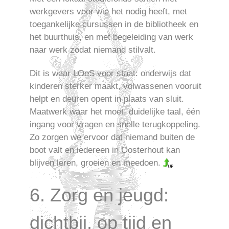
werkgevers voor wie het nodig heeft, met
toegankelijke cursussen in de bibliotheek en
het buurthuis, en met begeleiding van werk
naar werk zodat niemand stilvalt.
Dit is waar LOeS voor staat: onderwijs dat
kinderen sterker maakt, volwassenen vooruit
helpt en deuren opent in plaats van sluit.
Maatwerk waar het moet, duidelijke taal, één
ingang voor vragen en snelle terugkoppeling.
Zo zorgen we ervoor dat niemand buiten de
boot valt en iedereen in Oosterhout kan
blijven leren, groeien en meedoen.
6. Zorg en jeugd:
dichtbij, op tijd en