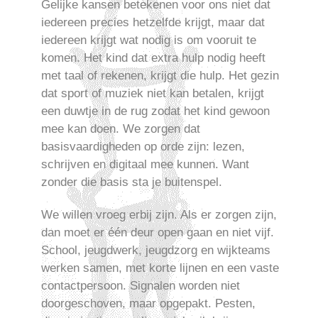
Gelijke kansen betekenen voor ons niet dat
iedereen precies hetzelfde krijgt, maar dat
iedereen krijgt wat nodig is om vooruit te
komen. Het kind dat extra hulp nodig heeft
met taal of rekenen, krijgt die hulp. Het gezin
dat sport of muziek niet kan betalen, krijgt
een duwtje in de rug zodat het kind gewoon
mee kan doen. We zorgen dat
basisvaardigheden op orde zijn: lezen,
schrijven en digitaal mee kunnen. Want
zonder die basis sta je buitenspel.
We willen vroeg erbij zijn. Als er zorgen zijn,
dan moet er één deur open gaan en niet vijf.
School, jeugdwerk, jeugdzorg en wijkteams
werken samen, met korte lijnen en een vaste
contactpersoon. Signalen worden niet
doorgeschoven, maar opgepakt. Pesten,