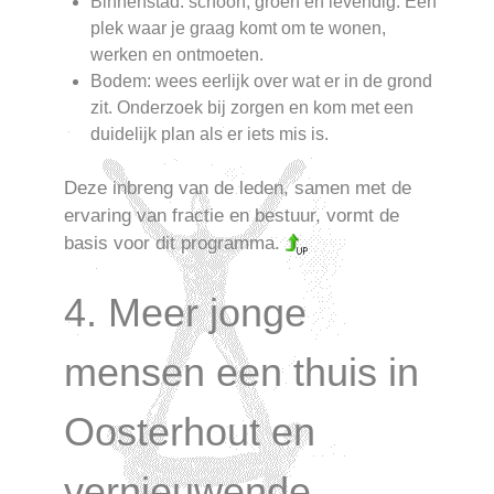
Binnenstad: schoon, groen en levendig. Een
plek waar je graag komt om te wonen,
werken en ontmoeten.
Bodem: wees eerlijk over wat er in de grond
zit. Onderzoek bij zorgen en kom met een
duidelijk plan als er iets mis is.
Deze inbreng van de leden, samen met de
ervaring van fractie en bestuur, vormt de
basis voor dit programma.
4. Meer jonge
mensen een thuis in
Oosterhout en
vernieuwende