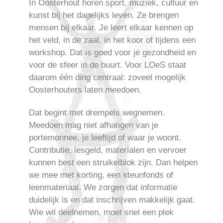
In Oosterhout horen sport, muziek, cultuur en
kunst bij het dagelijks leven. Ze brengen
mensen bij elkaar. Je leert elkaar kennen op
het veld, in de zaal, in het koor of tijdens een
workshop. Dat is goed voor je gezondheid en
voor de sfeer in de buurt. Voor LOeS staat
daarom één ding centraal: zoveel mogelijk
Oosterhouters laten meedoen.
Dat begint met drempels wegnemen.
Meedoen mag niet afhangen van je
portemonnee, je leeftijd of waar je woont.
Contributie, lesgeld, materialen en vervoer
kunnen best een struikelblok zijn. Dan helpen
we mee met korting, een steunfonds of
leenmateriaal. We zorgen dat informatie
duidelijk is en dat inschrijven makkelijk gaat.
Wie wil deelnemen, moet snel een plek