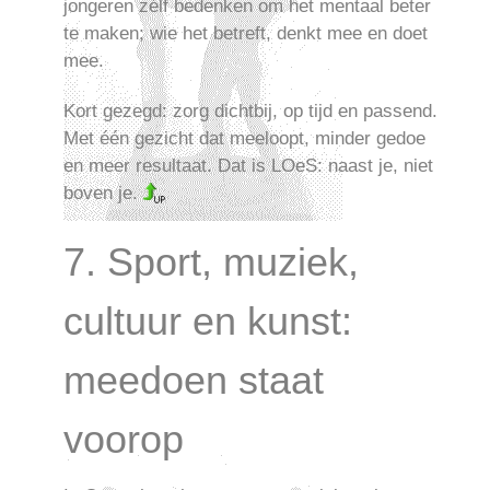
jongeren zélf bedenken om het mentaal beter
te maken; wie het betreft, denkt mee en doet
mee.
Kort gezegd: zorg dichtbij, op tijd en passend.
Met één gezicht dat meeloopt, minder gedoe
en meer resultaat. Dat is LOeS: naast je, niet
boven je.
7. Sport, muziek,
cultuur en kunst:
meedoen staat
voorop