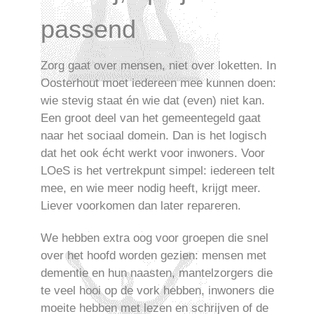
passend
Zorg gaat over mensen, niet over loketten. In
Oosterhout moet iedereen mee kunnen doen:
wie stevig staat én wie dat (even) niet kan.
Een groot deel van het gemeentegeld gaat
naar het sociaal domein. Dan is het logisch
dat het ook écht werkt voor inwoners. Voor
LOeS is het vertrekpunt simpel: iedereen telt
mee, en wie meer nodig heeft, krijgt meer.
Liever voorkomen dan later repareren.
We hebben extra oog voor groepen die snel
over het hoofd worden gezien: mensen met
dementie en hun naasten, mantelzorgers die
te veel hooi op de vork hebben, inwoners die
moeite hebben met lezen en schrijven of de