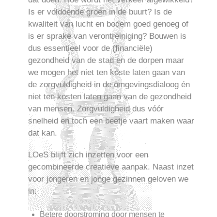
Is er voldoende groen in de buurt? Is de
kwaliteit van lucht en bodem goed genoeg of
is er sprake van verontreiniging? Bouwen is
dus essentieel voor de (financiële)
gezondheid van de stad en de dorpen maar
we mogen het niet ten koste laten gaan van
de zorgvuldigheid in de omgevingsdialoog én
niet ten kosten laten gaan van de gezondheid
van mensen. Zorgvuldigheid dus vóór
snelheid en toch een beetje vaart maken waar
dat kan.
LOeS blijft zich inzetten voor een
gecombineerde creatieve aanpak. Naast inzet
voor jongeren en jonge gezinnen geloven we
in:
Betere doorstroming door mensen te