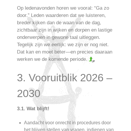
Op ledenavonden horen we vooral: “Ga zo
door.” Leden waarderen dat we luisteren,
breder kijken dan de waan van de dag,
zichtbaar zijn in wijken en dorpen en lastige
onderwerpen in gewone taal uitleggen.
Tegelijk zijn we eerlijk: we zijn er nog niet.
Dat kan en moet beter—en precies daaraan
werken we de komende periode.
3. Vooruitblik 2026 –
2030
3.1. Wat blijft!
Aandacht voor onrecht in procedures door
het blijven stellen van vragen, indienen van